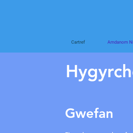
Cartref
Amdanom N
Hygyrc
Gwefan