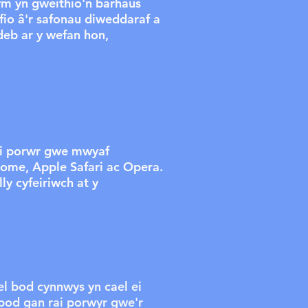
ym yn gweithio'n barhaus
io â'r safonau diweddaraf a
deb ar y wefan hon,
ni porwr gwe mwyaf
rome, Apple Safari ac Opera.
y cyfeiriwch at y
el bod cynnwys yn cael ei
i bod gan rai porwyr gwe'r