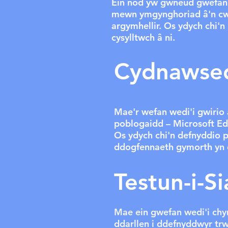
Ein nod yw gwneud gwefan e
mewn ymgynghoriad â'n cwm
argymhellir. Os ydych chi'
cysylltwch â ni.
Cydnawse
Mae'r wefan wedi'i gwirio
poblogaidd – Microsoft Ed
Os ydych chi'n defnyddio p
ddogfennaeth gymorth yn 
Testun-i-S
Mae ein gwefan wedi'i chyn
ddarllen i ddefnyddwyr trw