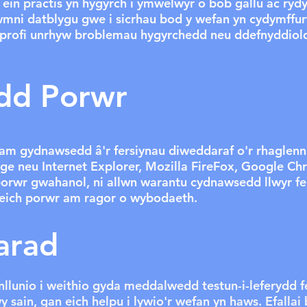
in practis yn hygyrch i ymwelwyr o bob gallu ac ryd
ni datblygu gwe i sicrhau bod y wefan yn cydymffurf
n profi unrhyw broblemau hygyrchedd neu ddefnyddiol
dd Porwr
 am gydnawsedd â'r fersiynau diweddaraf o'r rhaglen
ge neu Internet Explorer, Mozilla FireFox, Google Ch
orwr gwahanol, ni allwn warantu cydnawsedd llwyr fell
eich porwr am ragor o wybodaeth.
iarad
llunio i weithio gyda meddalwedd testun-i-leferydd f
y sain, gan eich helpu i lywio'r wefan yn haws. Efalla