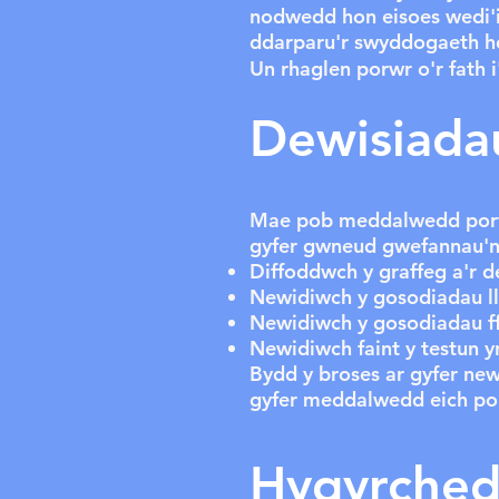
nodwedd hon eisoes wedi'i
ddarparu'r swyddogaeth h
Un rhaglen porwr o'r fath 
Dewisiada
Mae pob meddalwedd porwr
gyfer gwneud gwefannau'n 
Diffoddwch y graffeg a'r d
Newidiwch y gosodiadau ll
Newidiwch y gosodiadau ff
Newidiwch faint y testun y
Bydd y broses ar gyfer new
gyfer meddalwedd eich po
Hygyrched