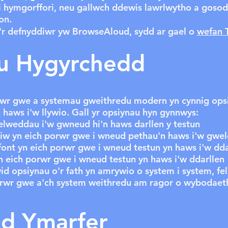
 hymgorffori, neu gallwch ddewis lawrlwytho a goso
on.
i'r defnyddiwr yw BrowseAloud, sydd ar gael o
wefan 
u Hygyrchedd
 gwe a systemau gweithredu modern yn cynnig opsiy
haws i'w llywio. Gall yr opsiynau hyn gynnwys:
elweddau i'w gwneud hi'n haws darllen y testun
iw yn eich porwr gwe i wneud pethau'n haws i'w gwe
ont yn eich porwr gwe i wneud testun yn haws i'w dda
n eich porwr gwe i wneud testun yn haws i'w ddarllen
id opsiynau o'r fath yn amrywio o system i system, fe
rwr gwe a'ch system weithredu am ragor o wybodaet
d Ymarfer