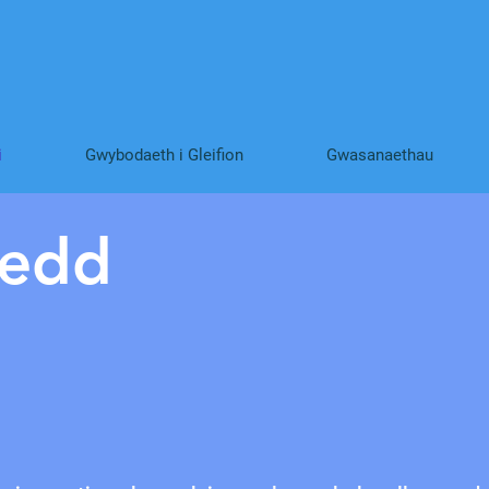
i
Gwybodaeth i Gleifion
Gwasanaethau
hedd