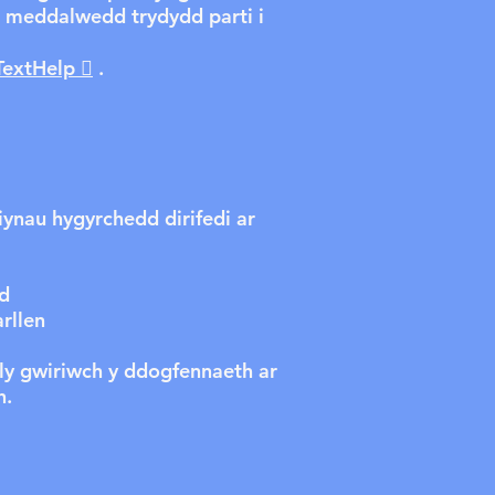
d meddalwedd trydydd parti i
TextHelp 
.
nau hygyrchedd dirifedi ar
ld
rllen
lly gwiriwch y ddogfennaeth ar
h.