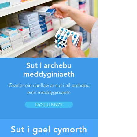
Sut i archebu
meddyginiaeth
Gweler ein canllaw ar sut i ail-archebu
eich meddyginiaeth
DYSGU MWY
Sut i gael cymorth