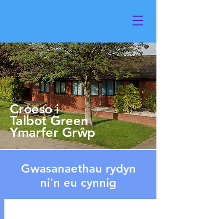
Croeso i
Talbot Green
Ymarfer Grŵp
Gwasanaethau rydyn
ni'n eu cynnig