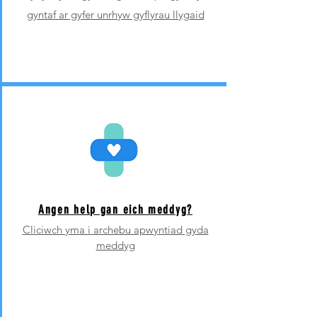
gyntaf ar gyfer unrhyw gyflyrau llygaid
Angen help gan eich meddyg?
Cliciwch yma i archebu apwyntiad gyda
meddyg