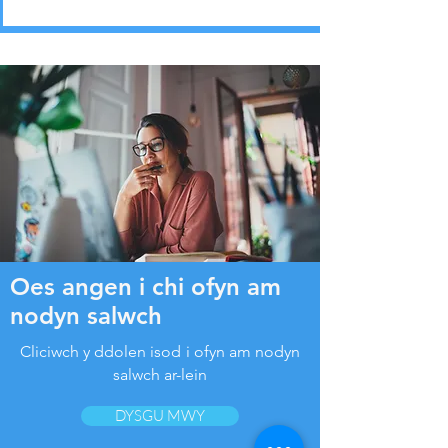
Oes angen i chi ofyn am
nodyn salwch
Cliciwch y ddolen isod
i ofyn am nodyn
salwch ar-lein
DYSGU MWY