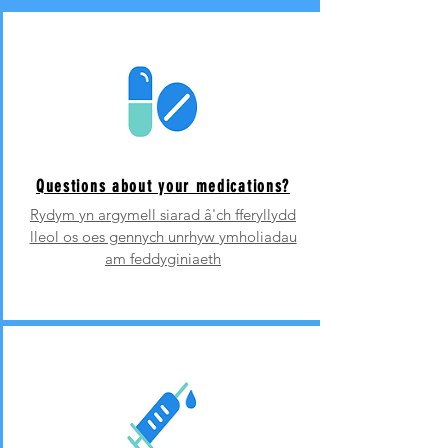
Questions about your medications?
Rydym yn argymell siarad â'ch fferyllydd
lleol os oes gennych unrhyw ymholiadau
am feddyginiaeth