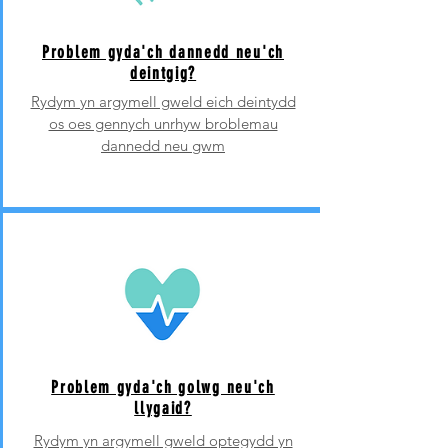
Problem gyda'ch dannedd neu'ch
deintgig?
Rydym yn argymell gweld eich deintydd
os oes gennych unrhyw broblemau
dannedd neu gwm
Problem gyda'ch golwg neu'ch
llygaid?
Rydym yn argymell gweld optegydd yn